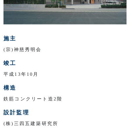
施主
(宗)神慈秀明会
竣工
平成13年10月
構造
鉄筋コンクリート造2階
設計監理
(株)三四五建築研究所